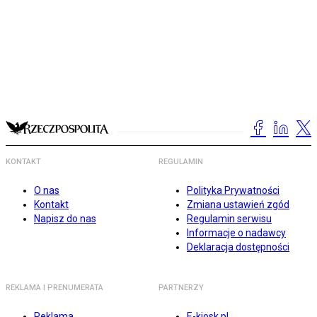
KONTAKT
REGULAMIN
O nas
Polityka Prywatności
Kontakt
Zmiana ustawień zgód
Napisz do nas
Regulamin serwisu
Informacje o nadawcy
Deklaracja dostępności
REKLAMA I PRENUMERATA
PARTNERZY
Reklama
E-kiosk.pl