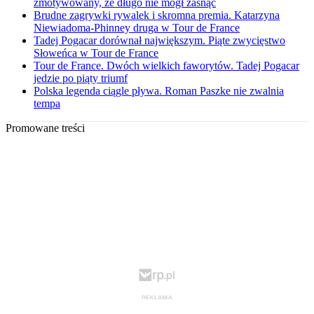
zmotywowany, że długo nie mógł zasnąć
Brudne zagrywki rywalek i skromna premia. Katarzyna
Niewiadoma-Phinney druga w Tour de France
Tadej Pogacar dorównał największym. Piąte zwycięstwo
Słoweńca w Tour de France
Tour de France. Dwóch wielkich faworytów. Tadej Pogacar
jedzie po piąty triumf
Polska legenda ciągle pływa. Roman Paszke nie zwalnia
tempa
Promowane treści