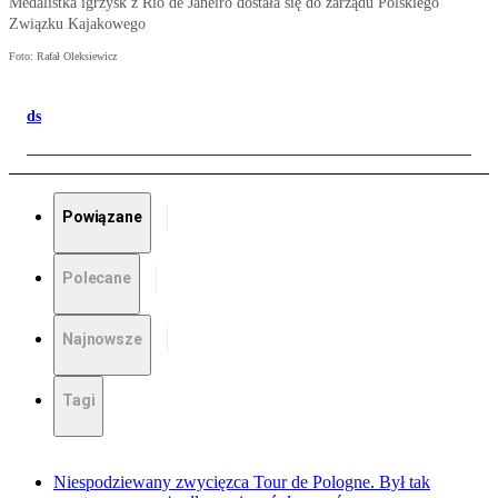
Medalistka igrzysk z Rio de Janeiro dostała się do zarządu Polskiego
Związku Kajakowego
Foto: Rafał Oleksiewicz
ds
Powiązane
Polecane
Najnowsze
Tagi
Niespodziewany zwycięzca Tour de Pologne. Był tak