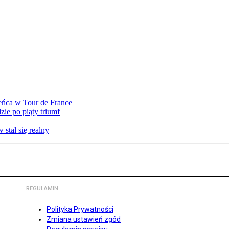
eńca w Tour de France
ie po piąty triumf
stał się realny
REGULAMIN
Polityka Prywatności
Zmiana ustawień zgód