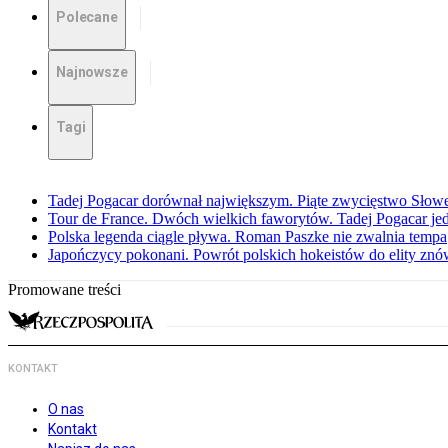
Polecane
Najnowsze
Tagi
Tadej Pogacar dorównał największym. Piąte zwycięstwo Słow
Tour de France. Dwóch wielkich faworytów. Tadej Pogacar jedz
Polska legenda ciągle pływa. Roman Paszke nie zwalnia tempa
Japończycy pokonani. Powrót polskich hokeistów do elity znów 
Promowane treści
KONTAKT
O nas
Kontakt