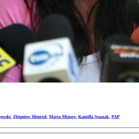
ewski
,
Zbigniew Mentzel
,
Marta Mizuro
,
Kamilla Staszak
,
PAP