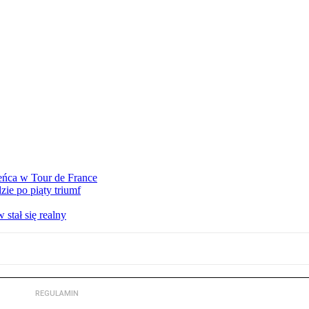
eńca w Tour de France
ie po piąty triumf
stał się realny
REGULAMIN