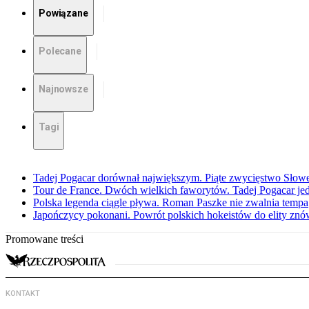
Powiązane
Polecane
Najnowsze
Tagi
Tadej Pogacar dorównał największym. Piąte zwycięstwo Słow
Tour de France. Dwóch wielkich faworytów. Tadej Pogacar jedz
Polska legenda ciągle pływa. Roman Paszke nie zwalnia tempa
Japończycy pokonani. Powrót polskich hokeistów do elity znów 
Promowane treści
KONTAKT