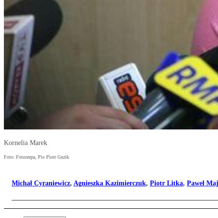
Kornelia Marek
Foto: Fotorzepa, Pio Piotr Guzik
Michał Cyraniewicz
,
Agnieszka Kazimierczuk
,
Piotr Litka
,
Paweł Maj