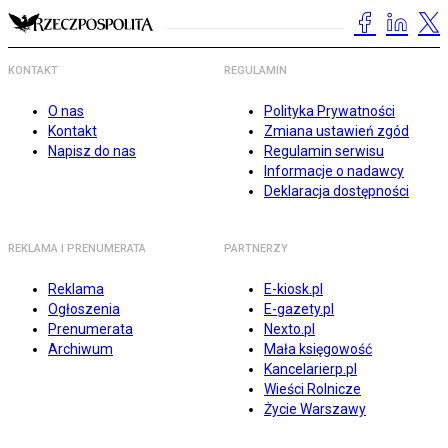
KONTAKT
REGULAMIN
O nas
Polityka Prywatności
Kontakt
Zmiana ustawień zgód
Napisz do nas
Regulamin serwisu
Informacje o nadawcy
Deklaracja dostępności
REKLAMA I PRENUMERATA
PARTNERZY
Reklama
E-kiosk.pl
Ogłoszenia
E-gazety.pl
Prenumerata
Nexto.pl
Archiwum
Mała księgowość
Kancelarierp.pl
Wieści Rolnicze
Życie Warszawy