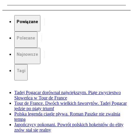
Powiązane
Polecane
Najnowsze
Tagi
Tadej Pogacar dorównał największym. Piąte zwycięstwo
Słoweńca w Tour de France
Tour de France. Dwóch wielkich faworytów. Tadej Pogacar
jedzie po piąty triumf
Polska legenda ciągle pływa. Roman Paszke nie zwalnia
tempa
Japończycy pokonani. Powrót polskich hokeistów do elity
znów stał się realny