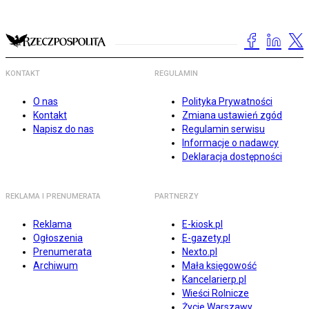
KONTAKT
REGULAMIN
O nas
Polityka Prywatności
Kontakt
Zmiana ustawień zgód
Napisz do nas
Regulamin serwisu
Informacje o nadawcy
Deklaracja dostępności
REKLAMA I PRENUMERATA
PARTNERZY
Reklama
E-kiosk.pl
Ogłoszenia
E-gazety.pl
Prenumerata
Nexto.pl
Archiwum
Mała księgowość
Kancelarierp.pl
Wieści Rolnicze
Życie Warszawy