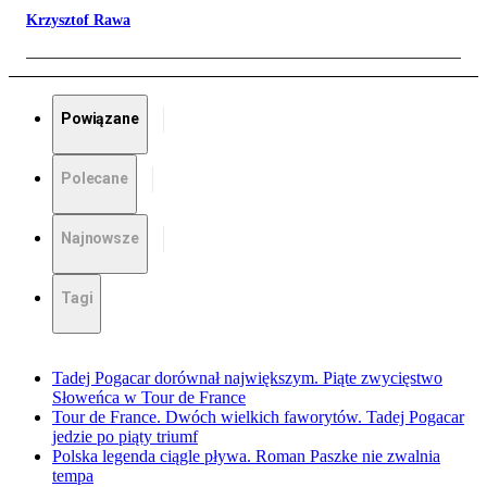
Krzysztof Rawa
Powiązane
Polecane
Najnowsze
Tagi
Tadej Pogacar dorównał największym. Piąte zwycięstwo
Słoweńca w Tour de France
Tour de France. Dwóch wielkich faworytów. Tadej Pogacar
jedzie po piąty triumf
Polska legenda ciągle pływa. Roman Paszke nie zwalnia
tempa