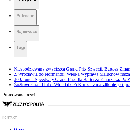
Polecane
Najnowsze
Tagi
Niespodziewany zwycięzca Grand Prix Szwecji. Bartosz Zmar
Z Wrocławia do Normandii. Wielka Wyprawa Maluchów rusza
300. runda Speedway Grand Prix dla Bartosza Zmarzlika. Po
Żużlowe Grand Prix: Wielki dzień Kurtza. Zmarzlik nie jest już
Promowane treści
KONTAKT
O nas