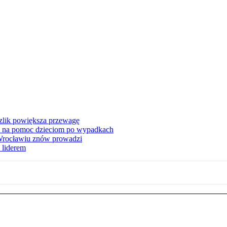
zlik powiększa przewagę
 na pomoc dzieciom po wypadkach
 Wrocławiu znów prowadzi
 liderem