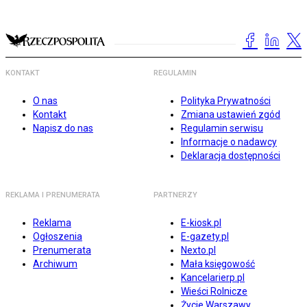
KONTAKT
REGULAMIN
O nas
Polityka Prywatności
Kontakt
Zmiana ustawień zgód
Napisz do nas
Regulamin serwisu
Informacje o nadawcy
Deklaracja dostępności
REKLAMA I PRENUMERATA
PARTNERZY
Reklama
E-kiosk.pl
Ogłoszenia
E-gazety.pl
Prenumerata
Nexto.pl
Archiwum
Mała księgowość
Kancelarierp.pl
Wieści Rolnicze
Życie Warszawy