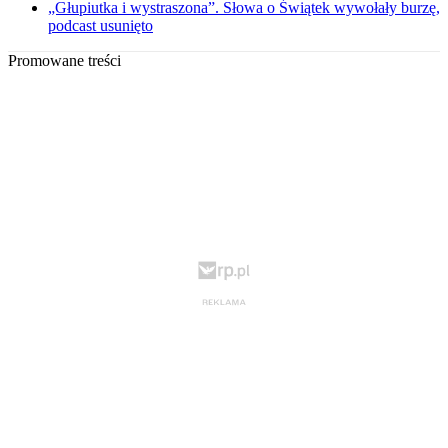
„Głupiutka i wystraszona”. Słowa o Świątek wywołały burzę,
podcast usunięto
Promowane treści