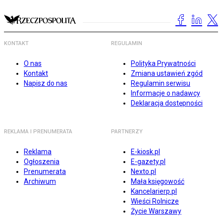
KONTAKT
REGULAMIN
O nas
Polityka Prywatności
Kontakt
Zmiana ustawień zgód
Napisz do nas
Regulamin serwisu
Informacje o nadawcy
Deklaracja dostępności
REKLAMA I PRENUMERATA
PARTNERZY
Reklama
E-kiosk.pl
Ogłoszenia
E-gazety.pl
Prenumerata
Nexto.pl
Archiwum
Mała księgowość
Kancelarierp.pl
Wieści Rolnicze
Życie Warszawy