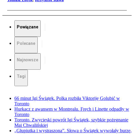
Powiązane
Polecane
Najnowsze
Tagi
66 minut Igi Świątek. Polka rozbiła Viktoriję Golubić w
Toronto
Hurkacz z awansem w Montrealu. Fręch i Linette odpadły w
Toronto
Toronto. Zwycięski powrót Igi Świątek, szybkie pożegnanie
Mai Chwalińskiej
„Głupiutka i wystraszona”. Słowa o Świątek wywołały burzę,