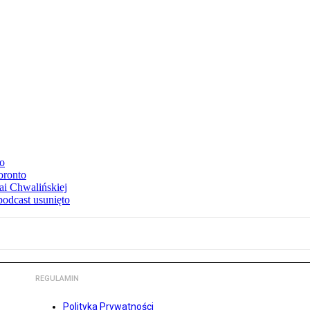
to
oronto
ai Chwalińskiej
podcast usunięto
REGULAMIN
Polityka Prywatności