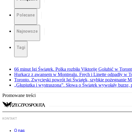
Polecane
Najnowsze
Tagi
66 minut Igi Świątek. Polka rozbiła Viktoriję Golubić w Toron
Hurkacz z awansem w Montrealu. Fręch i Linette odpadły w T
Toronto. Zwycięski powrót Igi Świątek, szybkie pożegnanie M
„Głupiutka i wystraszona”. Słowa o Świątek wywołały burzę, 
Promowane treści
KONTAKT
O nas