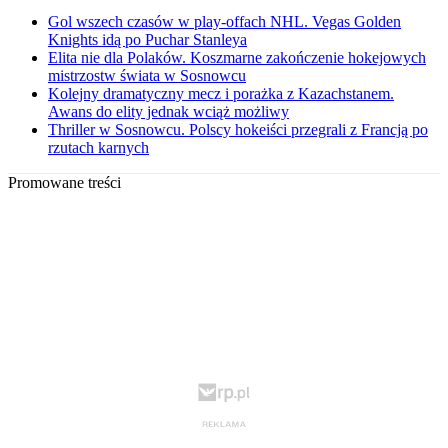
Gol wszech czasów w play-offach NHL. Vegas Golden
Knights idą po Puchar Stanleya
Elita nie dla Polaków. Koszmarne zakończenie hokejowych
mistrzostw świata w Sosnowcu
Kolejny dramatyczny mecz i porażka z Kazachstanem.
Awans do elity jednak wciąż możliwy
Thriller w Sosnowcu. Polscy hokeiści przegrali z Francją po
rzutach karnych
Promowane treści