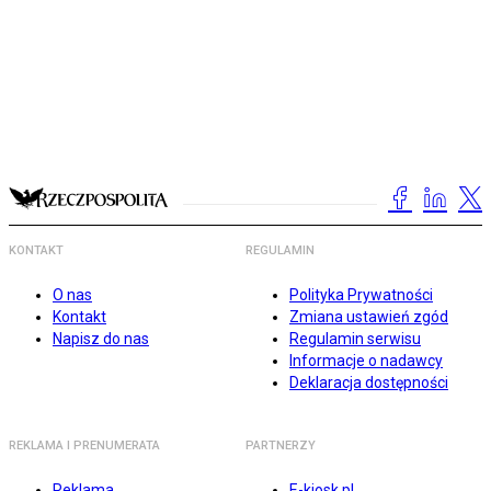
KONTAKT
REGULAMIN
O nas
Polityka Prywatności
Kontakt
Zmiana ustawień zgód
Napisz do nas
Regulamin serwisu
Informacje o nadawcy
Deklaracja dostępności
REKLAMA I PRENUMERATA
PARTNERZY
Reklama
E-kiosk.pl