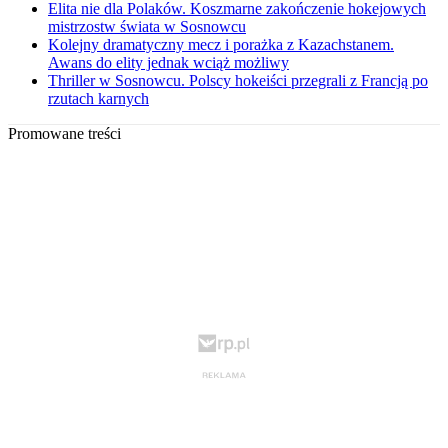
Elita nie dla Polaków. Koszmarne zakończenie hokejowych
mistrzostw świata w Sosnowcu
Kolejny dramatyczny mecz i porażka z Kazachstanem.
Awans do elity jednak wciąż możliwy
Thriller w Sosnowcu. Polscy hokeiści przegrali z Francją po
rzutach karnych
Promowane treści