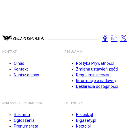
KONTAKT
REGULAMIN
O nas
Polityka Prywatności
Kontakt
Zmiana ustawień zgód
Napisz do nas
Regulamin serwisu
Informacje o nadawcy
Deklaracja dostępności
REKLAMA I PRENUMERATA
PARTNERZY
Reklama
E-kiosk.pl
Ogłoszenia
E-gazety.pl
Prenumerata
Nexto.pl