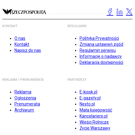
KONTAKT
REGULAMIN
O nas
Polityka Prywatności
Kontakt
Zmiana ustawień zgód
Napisz do nas
Regulamin serwisu
Informacje o nadawcy
Deklaracja dostępności
REKLAMA I PRENUMERATA
PARTNERZY
Reklama
E-kiosk.pl
Ogłoszenia
E-gazety.pl
Prenumerata
Nexto.pl
Archiwum
Mała księgowość
Kancelarierp.pl
Wieści Rolnicze
Życie Warszawy