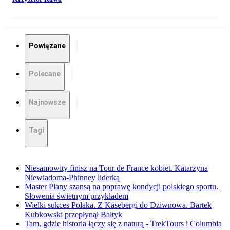
Powiązane
Polecane
Najnowsze
Tagi
Niesamowity finisz na Tour de France kobiet. Katarzyna
Niewiadoma-Phinney liderką
Master Plany szansą na poprawę kondycji polskiego sportu.
Słowenia świetnym przykładem
Wielki sukces Polaka. Z Kåsebergi do Dziwnowa. Bartek
Kubkowski przepłynął Bałtyk
Tam, gdzie historia łączy się z naturą - TrekTours i Columbia