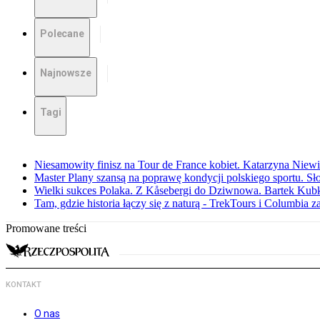
Polecane
Najnowsze
Tagi
Niesamowity finisz na Tour de France kobiet. Katarzyna Niew
Master Plany szansą na poprawę kondycji polskiego sportu. S
Wielki sukces Polaka. Z Kåsebergi do Dziwnowa. Bartek Kubk
Tam, gdzie historia łączy się z naturą - TrekTours i Columbia z
Promowane treści
KONTAKT
O nas