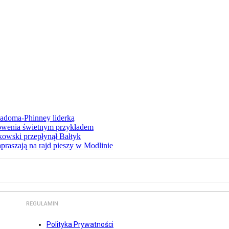
iadoma-Phinney liderką
łowenia świetnym przykładem
owski przepłynął Bałtyk
apraszają na rajd pieszy w Modlinie
REGULAMIN
Polityka Prywatności