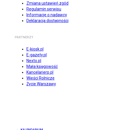
Zmiana ustawień zgód
Regulamin serwisu
Informacje o nadawcy
Deklaracja dostępności
PARTNERZY
E-kiosk.pl
E-gazety.pl
Nexto.pl
Mała księgowość
Kancelarierp.pl
Wieści Rolnicze
Życie Warszawy
KALENDARIUM