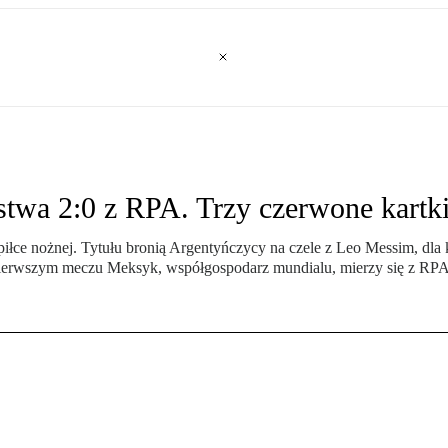
twa 2:0 z RPA. Trzy czerwone kartk
 piłce nożnej. Tytułu bronią Argentyńczycy na czele z Leo Messim, dl
W pierwszym meczu Meksyk, współgospodarz mundialu, mierzy się z RPA