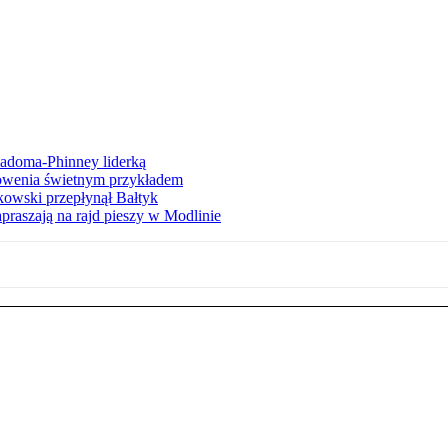
iadoma-Phinney liderką
łowenia świetnym przykładem
owski przepłynął Bałtyk
apraszają na rajd pieszy w Modlinie