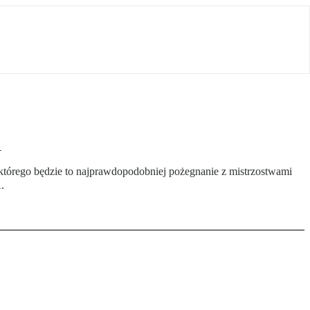
i
a którego będzie to najprawdopodobniej pożegnanie z mistrzostwami
.