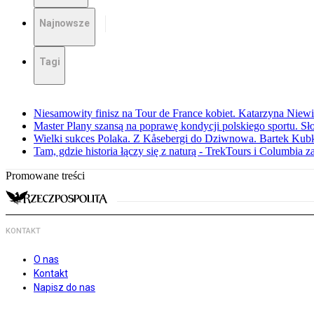
Najnowsze
Tagi
Niesamowity finisz na Tour de France kobiet. Katarzyna Niew
Master Plany szansą na poprawę kondycji polskiego sportu. S
Wielki sukces Polaka. Z Kåsebergi do Dziwnowa. Bartek Kubk
Tam, gdzie historia łączy się z naturą - TrekTours i Columbia z
Promowane treści
KONTAKT
O nas
Kontakt
Napisz do nas