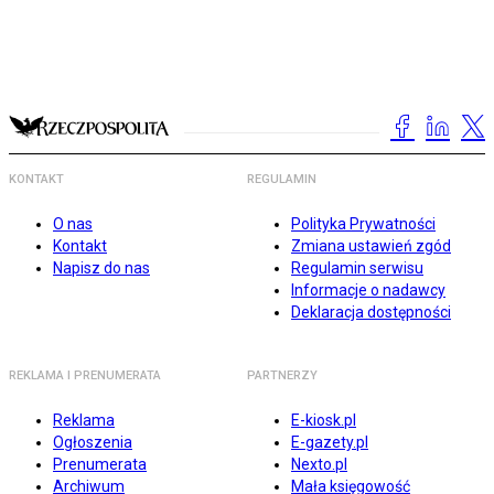
KONTAKT
REGULAMIN
O nas
Polityka Prywatności
Kontakt
Zmiana ustawień zgód
Napisz do nas
Regulamin serwisu
Informacje o nadawcy
Deklaracja dostępności
REKLAMA I PRENUMERATA
PARTNERZY
Reklama
E-kiosk.pl
Ogłoszenia
E-gazety.pl
Prenumerata
Nexto.pl
Archiwum
Mała księgowość