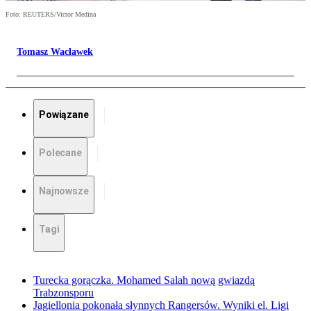
Foto: REUTERS/Victor Medina
Tomasz Wacławek
Powiązane
Polecane
Najnowsze
Tagi
Turecka gorączka. Mohamed Salah nową gwiazdą
Trabzonsporu
Jagiellonia pokonała słynnych Rangersów. Wyniki el. Ligi