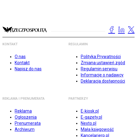
KONTAKT
REGULAMIN
O nas
Polityka Prywatności
Kontakt
Zmiana ustawień zgód
Napisz do nas
Regulamin serwisu
Informacje o nadawcy
Deklaracja dostępności
REKLAMA I PRENUMERATA
PARTNERZY
Reklama
E-kiosk.pl
Ogłoszenia
E-gazety.pl
Prenumerata
Nexto.pl
Archiwum
Mała księgowość
Kancelarierp.pl