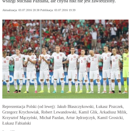
wślizgi Michała Pazdana, ale chyba nikt nie jest zawiedziony.
Aktualizacja:
03.07.2016 20:38
Publikacja:
03.07.2016 19:39
Reprezentacja Polski (od lewej): Jakub Błaszczykowski, Łukasz Piszczek,
Grzegorz Krychowiak, Robert Lewandowski, Kamil Glik, Arkadiusz Milik,
Krzysztof Mączyński, Michał Pazdan, Artur Jędrzejczyk, Kamil Grosicki,
Łukasz Fabiański