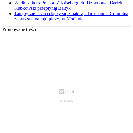
Wielki sukces Polaka. Z Kåsebergi do Dziwnowa. Bartek
Kubkowski przepłynął Bałtyk
Tam, gdzie historia łączy się z naturą - TrekTours i Columbia
zapraszają na rajd pieszy w Modlinie
Promowane treści