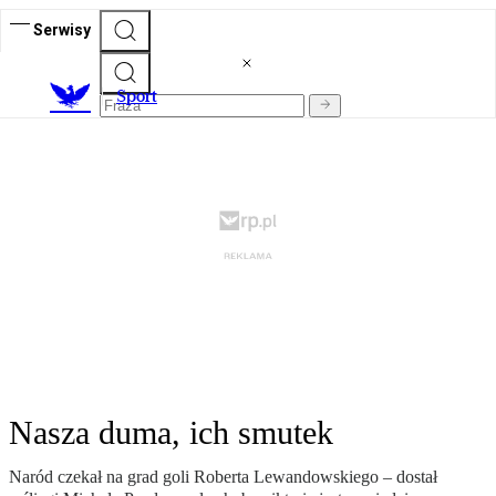
Serwisy
S
port
Nasza duma, ich smutek
Naród czekał na grad goli Roberta Lewandowskiego – dostał