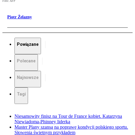
Foto: AFP
Piotr Żelazny
Powiązane
Polecane
Najnowsze
Tagi
Niesamowity finisz na Tour de France kobiet. Katarzyna
Niewiadoma-Phinney liderką
Master Plany szansą na poprawę kondycji polskiego sportu.
Słowenia świetnym przykładem