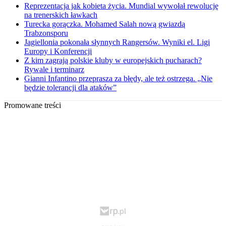
Reprezentacja jak kobieta życia. Mundial wywołał rewolucję
na trenerskich ławkach
Turecka gorączka. Mohamed Salah nową gwiazdą
Trabzonsporu
Jagiellonia pokonała słynnych Rangersów. Wyniki el. Ligi
Europy i Konferencji
Z kim zagrają polskie kluby w europejskich pucharach?
Rywale i terminarz
Gianni Infantino przeprasza za błędy, ale też ostrzega. „Nie
będzie tolerancji dla ataków”
Promowane treści