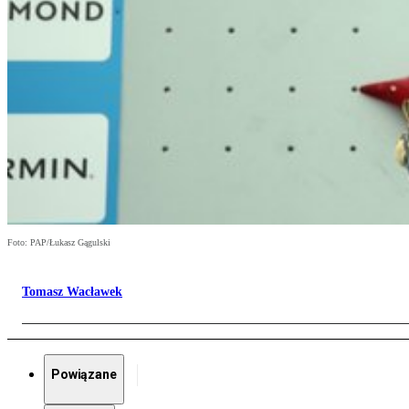
Foto: PAP/Łukasz Gągulski
Tomasz Wacławek
Powiązane