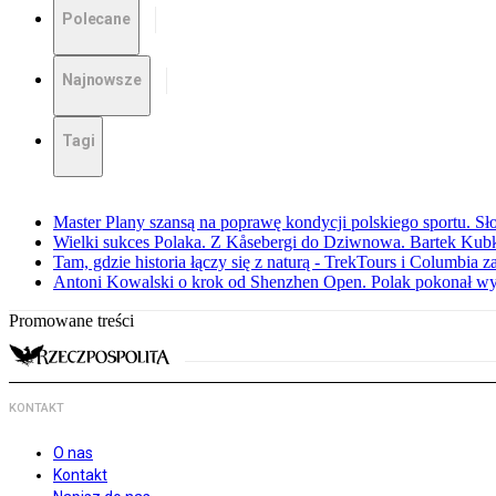
Polecane
Najnowsze
Tagi
Master Plany szansą na poprawę kondycji polskiego sportu. S
Wielki sukces Polaka. Z Kåsebergi do Dziwnowa. Bartek Kubk
Tam, gdzie historia łączy się z naturą - TrekTours i Columbia z
Antoni Kowalski o krok od Shenzhen Open. Polak pokonał w
Promowane treści
KONTAKT
O nas
Kontakt