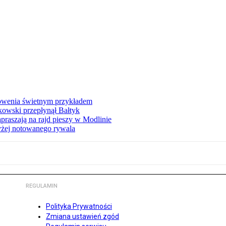
łowenia świetnym przykładem
owski przepłynął Bałtyk
apraszają na rajd pieszy w Modlinie
yżej notowanego rywala
REGULAMIN
Polityka Prywatności
Zmiana ustawień zgód