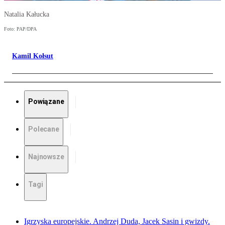
Natalia Kałucka
Foto: PAP/DPA
Kamil Kołsut
Powiązane
Polecane
Najnowsze
Tagi
Igrzyska europejskie. Andrzej Duda, Jacek Sasin i gwizdy.