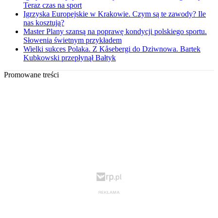
Teraz czas na sport
Igrzyska Europejskie w Krakowie. Czym są te zawody? Ile
nas kosztują?
Master Plany szansą na poprawę kondycji polskiego sportu.
Słowenia świetnym przykładem
Wielki sukces Polaka. Z Kåsebergi do Dziwnowa. Bartek
Kubkowski przepłynął Bałtyk
Promowane treści