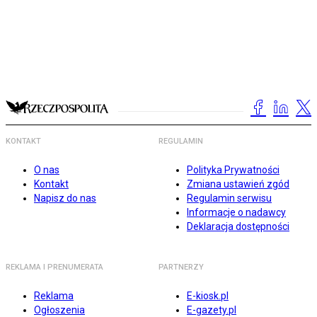
KONTAKT
REGULAMIN
O nas
Polityka Prywatności
Kontakt
Zmiana ustawień zgód
Napisz do nas
Regulamin serwisu
Informacje o nadawcy
Deklaracja dostępności
REKLAMA I PRENUMERATA
PARTNERZY
Reklama
E-kiosk.pl
Ogłoszenia
E-gazety.pl