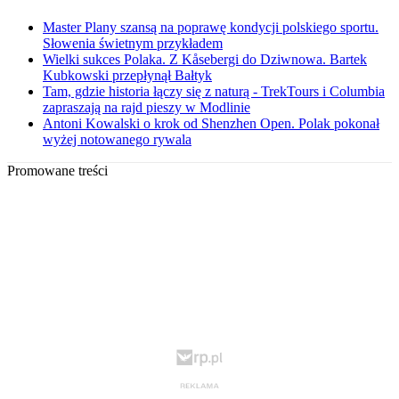
Master Plany szansą na poprawę kondycji polskiego sportu.
Słowenia świetnym przykładem
Wielki sukces Polaka. Z Kåsebergi do Dziwnowa. Bartek
Kubkowski przepłynął Bałtyk
Tam, gdzie historia łączy się z naturą - TrekTours i Columbia
zapraszają na rajd pieszy w Modlinie
Antoni Kowalski o krok od Shenzhen Open. Polak pokonał
wyżej notowanego rywala
Promowane treści