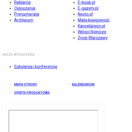
Reklama
E-kiosk.pl
Ogłoszenia
E-gazety.pl
Prenumerata
Nexto.pl
Archiwum
Mała księgowość
Kancelarierp.pl
Wieści Rolnicze
Życie Warszawy
NASZE WYDARZENIA
Szkolenia i konferencje
MAPA STRONY
KALENDARIUM
OFERTA PRODUKTOWA