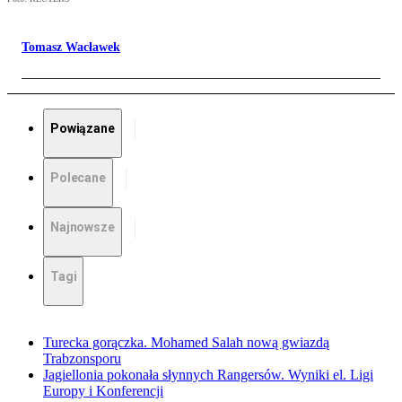
Tomasz Wacławek
Powiązane
Polecane
Najnowsze
Tagi
Turecka gorączka. Mohamed Salah nową gwiazdą
Trabzonsporu
Jagiellonia pokonała słynnych Rangersów. Wyniki el. Ligi
Europy i Konferencji