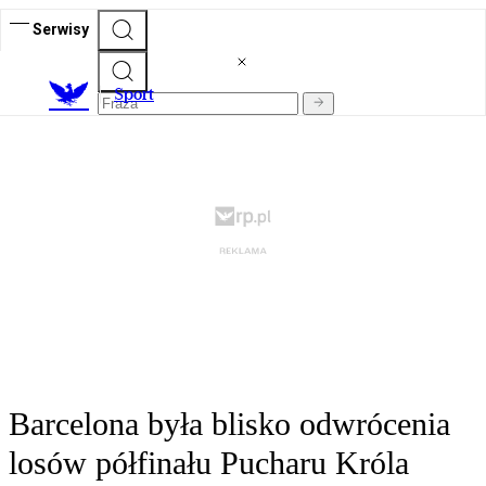
Serwisy
S
port
Barcelona była blisko odwrócenia
losów półfinału Pucharu Króla