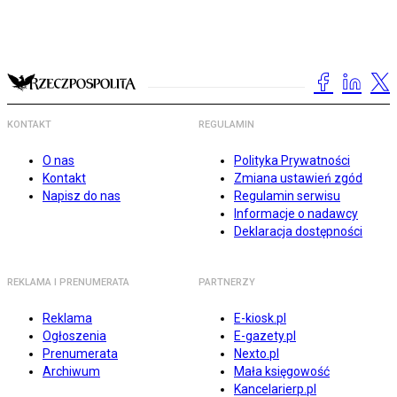
KONTAKT
REGULAMIN
O nas
Polityka Prywatności
Kontakt
Zmiana ustawień zgód
Napisz do nas
Regulamin serwisu
Informacje o nadawcy
Deklaracja dostępności
REKLAMA I PRENUMERATA
PARTNERZY
Reklama
E-kiosk.pl
Ogłoszenia
E-gazety.pl
Prenumerata
Nexto.pl
Archiwum
Mała księgowość
Kancelarierp.pl