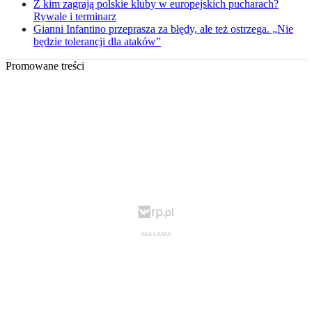
Z kim zagrają polskie kluby w europejskich pucharach?
Rywale i terminarz
Gianni Infantino przeprasza za błędy, ale też ostrzega. „Nie
będzie tolerancji dla ataków”
Promowane treści