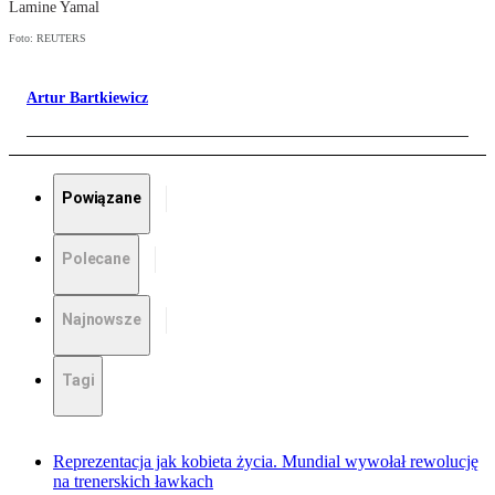
Lamine Yamal
Foto: REUTERS
Artur Bartkiewicz
Powiązane
Polecane
Najnowsze
Tagi
Reprezentacja jak kobieta życia. Mundial wywołał rewolucję
na trenerskich ławkach