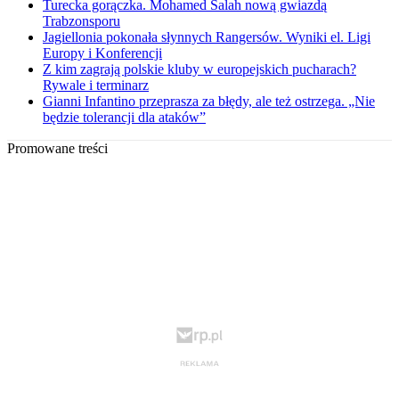
Turecka gorączka. Mohamed Salah nową gwiazdą
Trabzonsporu
Jagiellonia pokonała słynnych Rangersów. Wyniki el. Ligi
Europy i Konferencji
Z kim zagrają polskie kluby w europejskich pucharach?
Rywale i terminarz
Gianni Infantino przeprasza za błędy, ale też ostrzega. „Nie
będzie tolerancji dla ataków”
Promowane treści