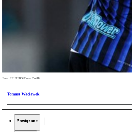
Foto: REUTERS/Remo Casilli
Tomasz Wacławek
Powiązane