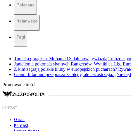
Polecane
Najnowsze
Tagi
Turecka gorączka. Mohamed Salah nową gwiazdą Trabzonspo
Jagiellonia pokonała słynnych Rangersów. Wyniki el. Ligi Eur
Z kim zagrają polskie kluby w europejskich pucharach? Rywale
Gianni Infantino przeprasza za błędy, ale też ostrzega. „Nie będ
Promowane treści
KONTAKT
O nas
Kontakt