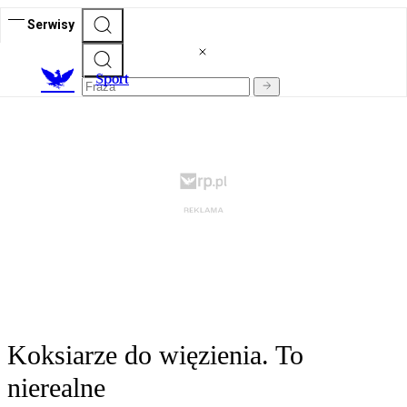
Serwisy
S
port
Koksiarze do więzienia. To
nierealne