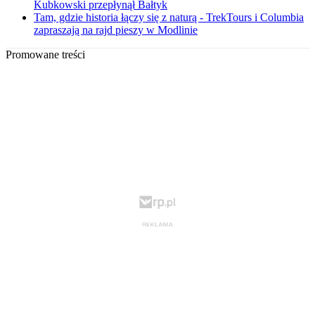
Kubkowski przepłynął Bałtyk
Tam, gdzie historia łączy się z naturą - TrekTours i Columbia
zapraszają na rajd pieszy w Modlinie
Promowane treści