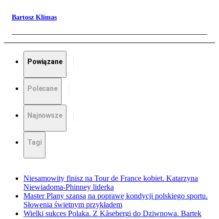
Bartosz Klimas
Powiązane
Polecane
Najnowsze
Tagi
Niesamowity finisz na Tour de France kobiet. Katarzyna
Niewiadoma-Phinney liderką
Master Plany szansą na poprawę kondycji polskiego sportu.
Słowenia świetnym przykładem
Wielki sukces Polaka. Z Kåsebergi do Dziwnowa. Bartek