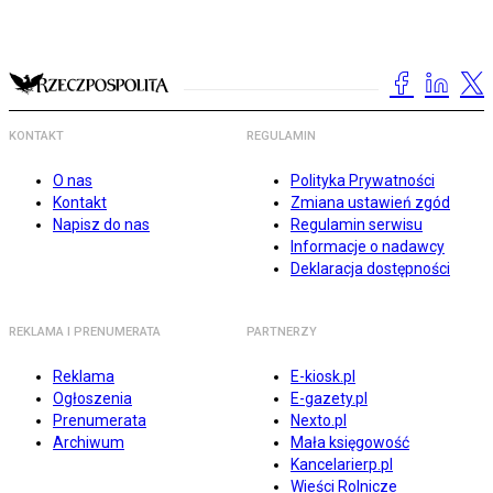
KONTAKT
REGULAMIN
O nas
Polityka Prywatności
Kontakt
Zmiana ustawień zgód
Napisz do nas
Regulamin serwisu
Informacje o nadawcy
Deklaracja dostępności
REKLAMA I PRENUMERATA
PARTNERZY
Reklama
E-kiosk.pl
Ogłoszenia
E-gazety.pl
Prenumerata
Nexto.pl
Archiwum
Mała księgowość
Kancelarierp.pl
Wieści Rolnicze