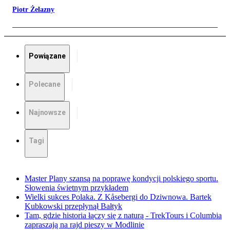
Piotr Żelazny
Powiązane
Polecane
Najnowsze
Tagi
Master Plany szansą na poprawę kondycji polskiego sportu.
Słowenia świetnym przykładem
Wielki sukces Polaka. Z Kåsebergi do Dziwnowa. Bartek
Kubkowski przepłynął Bałtyk
Tam, gdzie historia łączy się z naturą - TrekTours i Columbia
zapraszają na rajd pieszy w Modlinie