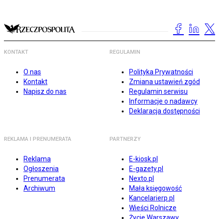
KONTAKT
REGULAMIN
O nas
Polityka Prywatności
Kontakt
Zmiana ustawień zgód
Napisz do nas
Regulamin serwisu
Informacje o nadawcy
Deklaracja dostępności
REKLAMA I PRENUMERATA
PARTNERZY
Reklama
E-kiosk.pl
Ogłoszenia
E-gazety.pl
Prenumerata
Nexto.pl
Archiwum
Mała księgowość
Kancelarierp.pl
Wieści Rolnicze
Życie Warszawy