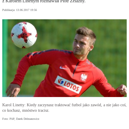
z Karolem Linettym rozmawiał Piotr Żelazny.
Publikacja:
13.06.2017 19:56
Karol Linetty: Kiedy zaczynasz traktować futbol jako zawód, a nie jako coś,
co kochasz, mnóstwo tracisz.
Foto: PAP, Darek Delmanowicz