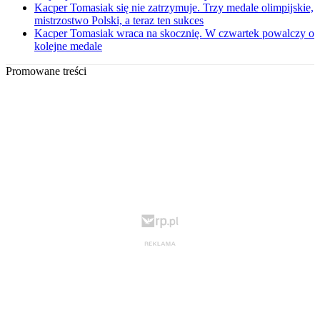
Kacper Tomasiak się nie zatrzymuje. Trzy medale olimpijskie,
mistrzostwo Polski, a teraz ten sukces
Kacper Tomasiak wraca na skocznię. W czwartek powalczy o
kolejne medale
Promowane treści