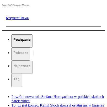
Foto: PAP/Grzegorz Momot
Krzysztof Rawa
Powiązane
Polecane
Najnowsze
Tagi
Powrót i nowa rola Stefana Horngachera w polskich skokach
narciarskich
To już jest koniec. Kamil Stoch skoczył ostatni raz w karierze