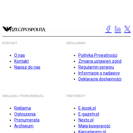
KONTAKT
REGULAMIN
O nas
Polityka Prywatności
Kontakt
Zmiana ustawień zgód
Napisz do nas
Regulamin serwisu
Informacje o nadawcy
Deklaracja dostępności
REKLAMA I PRENUMERATA
PARTNERZY
Reklama
E-kiosk.pl
Ogłoszenia
E-gazety.pl
Prenumerata
Nexto.pl
Archiwum
Mała księgowość
Kancelarierp.pl