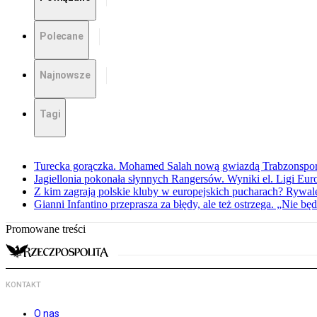
Polecane
Najnowsze
Tagi
Turecka gorączka. Mohamed Salah nową gwiazdą Trabzonspo
Jagiellonia pokonała słynnych Rangersów. Wyniki el. Ligi Eur
Z kim zagrają polskie kluby w europejskich pucharach? Rywale
Gianni Infantino przeprasza za błędy, ale też ostrzega. „Nie będ
Promowane treści
KONTAKT
O nas