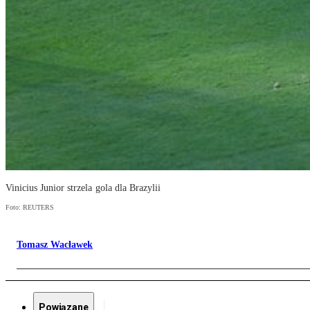
Vinicius Junior strzela gola dla Brazylii
Foto: REUTERS
Tomasz Wacławek
Powiązane