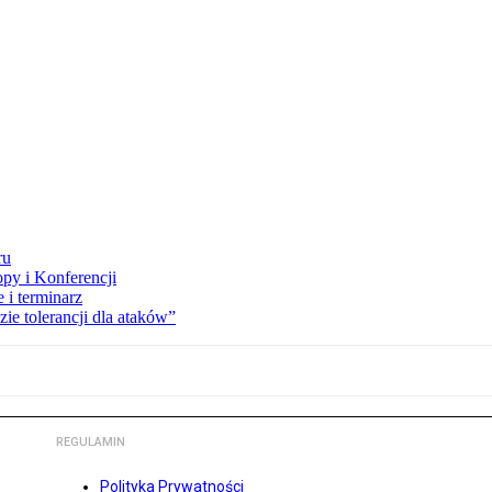
ru
opy i Konferencji
 i terminarz
zie tolerancji dla ataków”
REGULAMIN
Polityka Prywatności