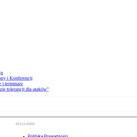
ru
opy i Konferencji
 i terminarz
zie tolerancji dla ataków”
REGULAMIN
Polityka Prywatności