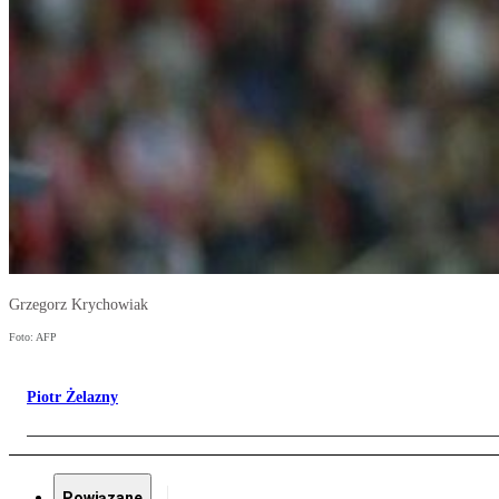
Grzegorz Krychowiak
Foto: AFP
Piotr Żelazny
Powiązane