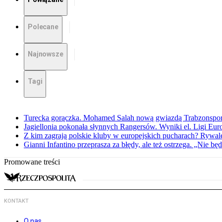
Polecane
Najnowsze
Tagi
Turecka gorączka. Mohamed Salah nową gwiazdą Trabzonspo
Jagiellonia pokonała słynnych Rangersów. Wyniki el. Ligi Eur
Z kim zagrają polskie kluby w europejskich pucharach? Rywale
Gianni Infantino przeprasza za błędy, ale też ostrzega. „Nie będ
Promowane treści
KONTAKT
O nas