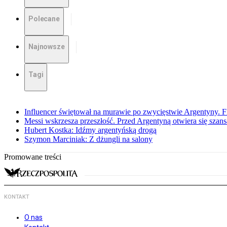
Polecane
Najnowsze
Tagi
Influencer świętował na murawie po zwycięstwie Argentyny. 
Messi wskrzesza przeszłość. Przed Argentyną otwiera się szansa
Hubert Kostka: Idźmy argentyńską drogą
Szymon Marciniak: Z dżungli na salony
Promowane treści
KONTAKT
O nas