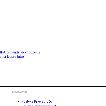
FIFA prowadzi dochodzenie
 na lepsze jutro
REGULAMIN
Polityka Prywatności