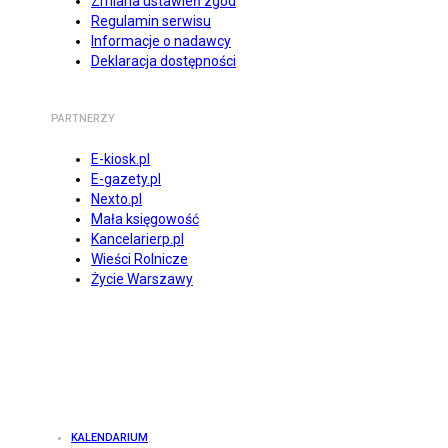
Zmiana ustawień zgód
Regulamin serwisu
Informacje o nadawcy
Deklaracja dostępności
PARTNERZY
E-kiosk.pl
E-gazety.pl
Nexto.pl
Mała księgowość
Kancelarierp.pl
Wieści Rolnicze
Życie Warszawy
KALENDARIUM