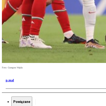
Foto: Grzegorz Wajda
p.mal
Powiązane