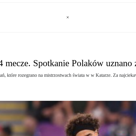
4 mecze. Spotkanie Polaków uznano z
tkań, które rozegrano na mistrzostwach świata w w Katarze. Za najcie