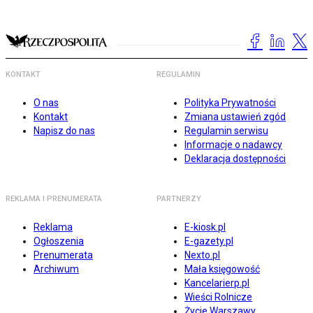
KONTAKT
REGULAMIN
O nas
Polityka Prywatności
Kontakt
Zmiana ustawień zgód
Napisz do nas
Regulamin serwisu
Informacje o nadawcy
Deklaracja dostępności
REKLAMA I PRENUMERATA
PARTNERZY
Reklama
E-kiosk.pl
Ogłoszenia
E-gazety.pl
Prenumerata
Nexto.pl
Archiwum
Mała księgowość
Kancelarierp.pl
Wieści Rolnicze
Życie Warszawy