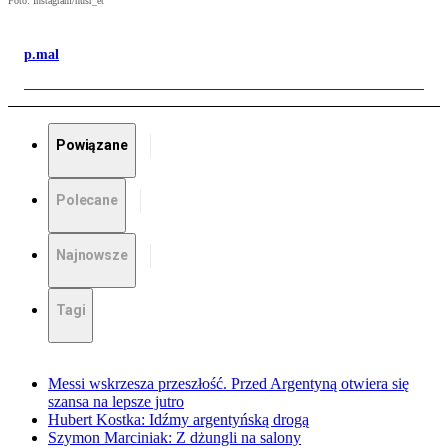
Foto: Instagram/nusr_et
p.mal
Powiązane
Polecane
Najnowsze
Tagi
Messi wskrzesza przeszłość. Przed Argentyną otwiera się
szansa na lepsze jutro
Hubert Kostka: Idźmy argentyńską drogą
Szymon Marciniak: Z dżungli na salony