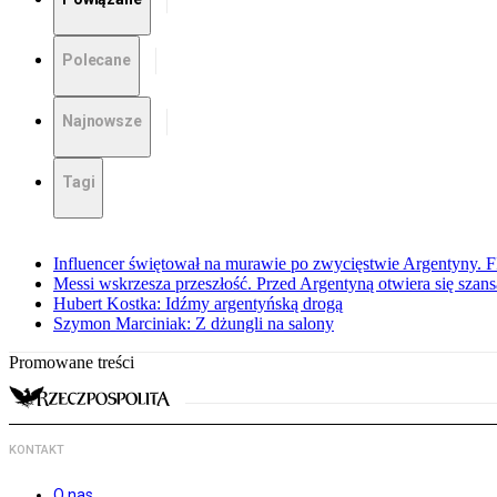
Polecane
Najnowsze
Tagi
Influencer świętował na murawie po zwycięstwie Argentyny. 
Messi wskrzesza przeszłość. Przed Argentyną otwiera się szansa
Hubert Kostka: Idźmy argentyńską drogą
Szymon Marciniak: Z dżungli na salony
Promowane treści
KONTAKT
O nas