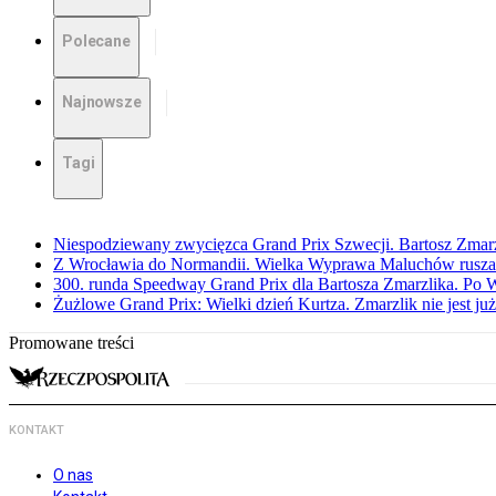
Polecane
Najnowsze
Tagi
Niespodziewany zwycięzca Grand Prix Szwecji. Bartosz Zmar
Z Wrocławia do Normandii. Wielka Wyprawa Maluchów rusza
300. runda Speedway Grand Prix dla Bartosza Zmarzlika. Po
Żużlowe Grand Prix: Wielki dzień Kurtza. Zmarzlik nie jest już
Promowane treści
KONTAKT
O nas