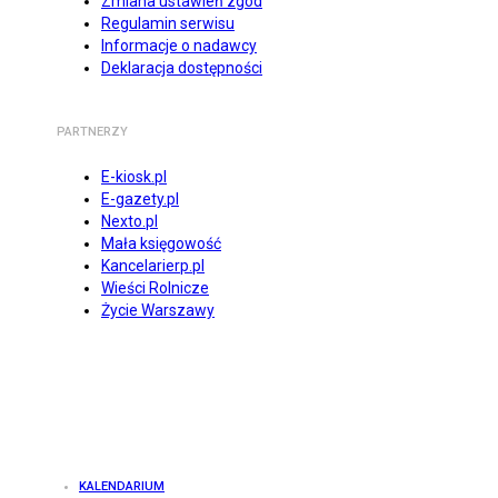
Zmiana ustawień zgód
Regulamin serwisu
Informacje o nadawcy
Deklaracja dostępności
PARTNERZY
E-kiosk.pl
E-gazety.pl
Nexto.pl
Mała księgowość
Kancelarierp.pl
Wieści Rolnicze
Życie Warszawy
KALENDARIUM