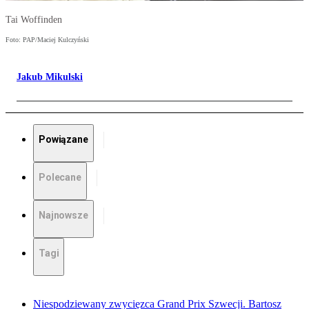
Tai Woffinden
Foto: PAP/Maciej Kulczyński
Jakub Mikulski
Powiązane
Polecane
Najnowsze
Tagi
Niespodziewany zwycięzca Grand Prix Szwecji. Bartosz