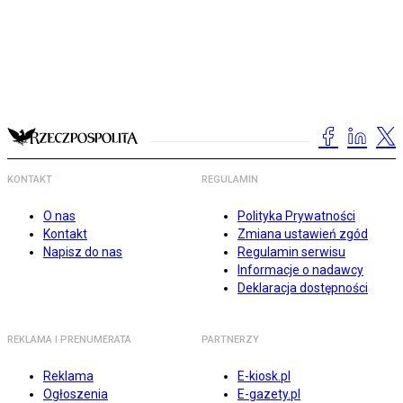
KONTAKT
REGULAMIN
O nas
Polityka Prywatności
Kontakt
Zmiana ustawień zgód
Napisz do nas
Regulamin serwisu
Informacje o nadawcy
Deklaracja dostępności
REKLAMA I PRENUMERATA
PARTNERZY
Reklama
E-kiosk.pl
Ogłoszenia
E-gazety.pl