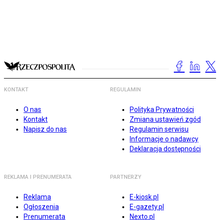
KONTAKT
REGULAMIN
O nas
Polityka Prywatności
Kontakt
Zmiana ustawień zgód
Napisz do nas
Regulamin serwisu
Informacje o nadawcy
Deklaracja dostępności
REKLAMA I PRENUMERATA
PARTNERZY
Reklama
E-kiosk.pl
Ogłoszenia
E-gazety.pl
Prenumerata
Nexto.pl