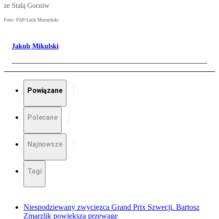
ze Stalą Gorzów
Foto: PAP/Lech Muszyński
Jakub Mikulski
Powiązane
Polecane
Najnowsze
Tagi
Niespodziewany zwycięzca Grand Prix Szwecji. Bartosz
Zmarzlik powiększa przewagę