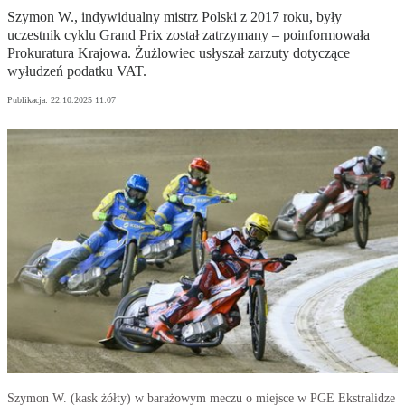
Szymon W., indywidualny mistrz Polski z 2017 roku, były
uczestnik cyklu Grand Prix został zatrzymany – poinformowała
Prokuratura Krajowa. Żużlowiec usłyszał zarzuty dotyczące
wyłudzeń podatku VAT.
Publikacja:
22.10.2025 11:07
Szymon W. (kask żółty) w barażowym meczu o miejsce w PGE Ekstralidze