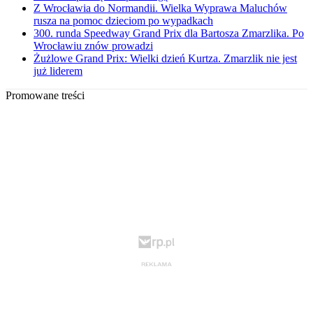
Z Wrocławia do Normandii. Wielka Wyprawa Maluchów
rusza na pomoc dzieciom po wypadkach
300. runda Speedway Grand Prix dla Bartosza Zmarzlika. Po
Wrocławiu znów prowadzi
Żużlowe Grand Prix: Wielki dzień Kurtza. Zmarzlik nie jest
już liderem
Promowane treści