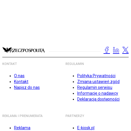
KONTAKT
REGULAMIN
O nas
Polityka Prywatności
Kontakt
Zmiana ustawień zgód
Napisz do nas
Regulamin serwisu
Informacje o nadawcy
Deklaracja dostępności
REKLAMA I PRENUMERATA
PARTNERZY
Reklama
E-kiosk.pl