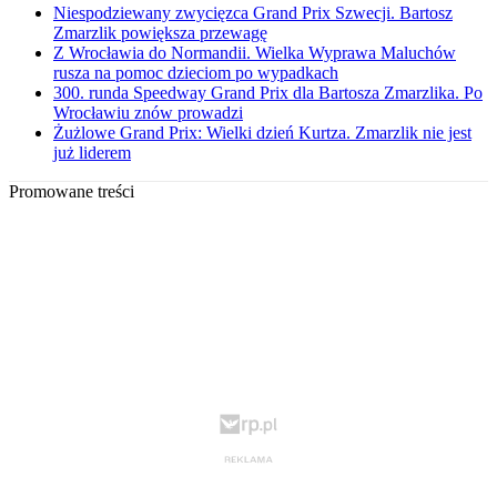
Niespodziewany zwycięzca Grand Prix Szwecji. Bartosz
Zmarzlik powiększa przewagę
Z Wrocławia do Normandii. Wielka Wyprawa Maluchów
rusza na pomoc dzieciom po wypadkach
300. runda Speedway Grand Prix dla Bartosza Zmarzlika. Po
Wrocławiu znów prowadzi
Żużlowe Grand Prix: Wielki dzień Kurtza. Zmarzlik nie jest
już liderem
Promowane treści