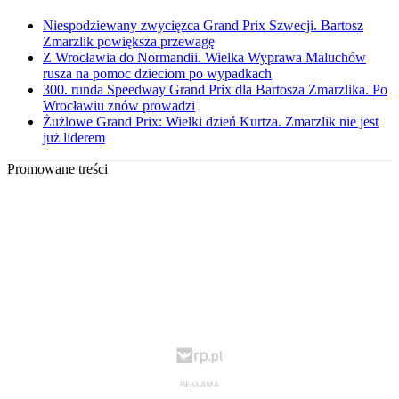
Niespodziewany zwycięzca Grand Prix Szwecji. Bartosz
Zmarzlik powiększa przewagę
Z Wrocławia do Normandii. Wielka Wyprawa Maluchów
rusza na pomoc dzieciom po wypadkach
300. runda Speedway Grand Prix dla Bartosza Zmarzlika. Po
Wrocławiu znów prowadzi
Żużlowe Grand Prix: Wielki dzień Kurtza. Zmarzlik nie jest
już liderem
Promowane treści