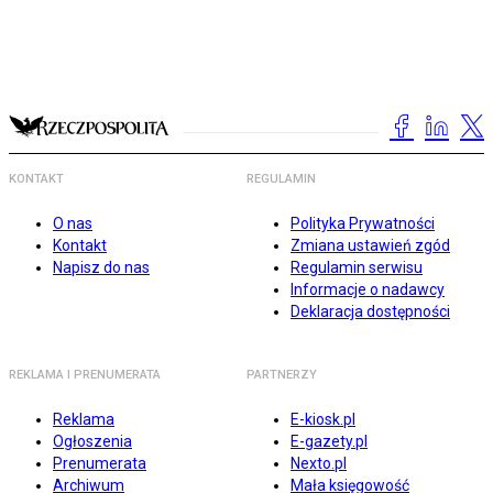
KONTAKT
REGULAMIN
O nas
Polityka Prywatności
Kontakt
Zmiana ustawień zgód
Napisz do nas
Regulamin serwisu
Informacje o nadawcy
Deklaracja dostępności
REKLAMA I PRENUMERATA
PARTNERZY
Reklama
E-kiosk.pl
Ogłoszenia
E-gazety.pl
Prenumerata
Nexto.pl
Archiwum
Mała księgowość