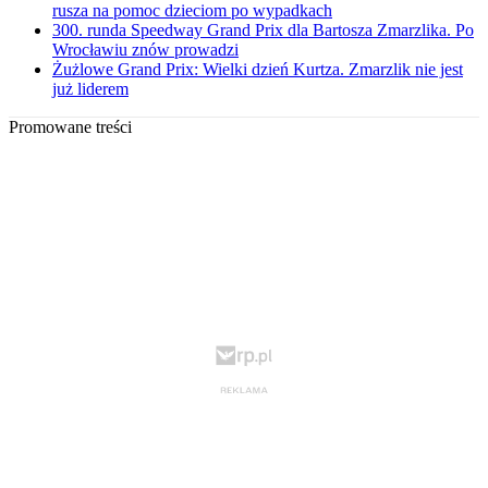
rusza na pomoc dzieciom po wypadkach
300. runda Speedway Grand Prix dla Bartosza Zmarzlika. Po
Wrocławiu znów prowadzi
Żużlowe Grand Prix: Wielki dzień Kurtza. Zmarzlik nie jest
już liderem
Promowane treści