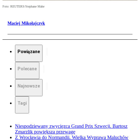
Foto: REUTERS/Stephane Mahe
Maciej Mikołajczyk
Powiązane
Polecane
Najnowsze
Tagi
Niespodziewany zwycięzca Grand Prix Szwecji. Bartosz
Zmarzlik powiększa przewagę
Z Wrocławia do Normandii. Wielka Wyprawa Maluchów