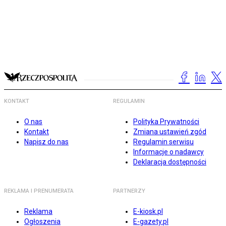
KONTAKT
REGULAMIN
O nas
Polityka Prywatności
Kontakt
Zmiana ustawień zgód
Napisz do nas
Regulamin serwisu
Informacje o nadawcy
Deklaracja dostępności
REKLAMA I PRENUMERATA
PARTNERZY
Reklama
E-kiosk.pl
Ogłoszenia
E-gazety.pl