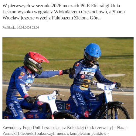
W pierwszych w sezonie 2026 meczach PGE Ekstraligi Unia
Leszno wysoko wygrała z Włókniarzem Częstochowa, a Sparta
Wrocław jeszcze wyżej z Falubazem Zielona Góra.
Publikacja:
10.04.2026 22:26
Zawodnicy Fogo Unii Leszno Janusz Kołodziej (kask czerwony) i Nazar
Parnicki (niebieski) zakończyli mecz z kompletami punktów -