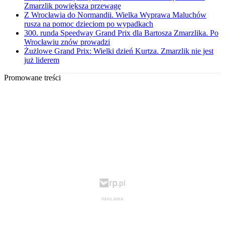
Zmarzlik powiększa przewagę
Z Wrocławia do Normandii. Wielka Wyprawa Maluchów
rusza na pomoc dzieciom po wypadkach
300. runda Speedway Grand Prix dla Bartosza Zmarzlika. Po
Wrocławiu znów prowadzi
Żużlowe Grand Prix: Wielki dzień Kurtza. Zmarzlik nie jest
już liderem
Promowane treści