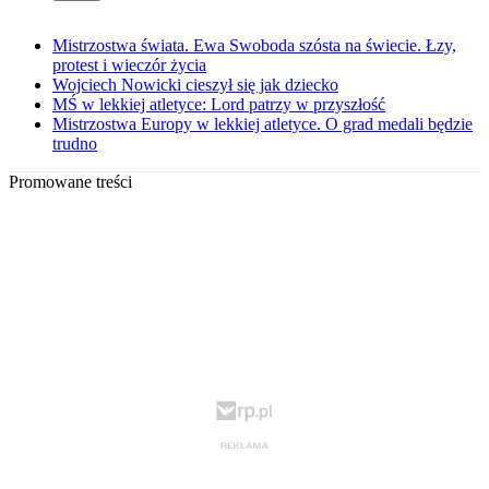
Mistrzostwa świata. Ewa Swoboda szósta na świecie. Łzy,
protest i wieczór życia
Wojciech Nowicki cieszył się jak dziecko
MŚ w lekkiej atletyce: Lord patrzy w przyszłość
Mistrzostwa Europy w lekkiej atletyce. O grad medali będzie
trudno
Promowane treści