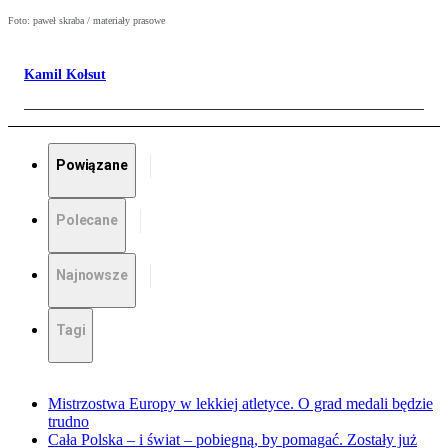
Foto: paweł skraba / materiały prasowe
Kamil Kołsut
Powiązane
Polecane
Najnowsze
Tagi
Mistrzostwa Europy w lekkiej atletyce. O grad medali będzie
trudno
Cała Polska – i świat – pobiegną, by pomagać. Zostały już