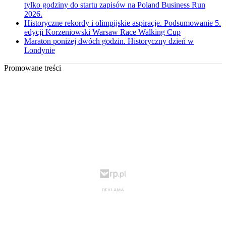
tylko godziny do startu zapisów na Poland Business Run
2026.
Historyczne rekordy i olimpijskie aspiracje. Podsumowanie 5.
edycji Korzeniowski Warsaw Race Walking Cup
Maraton poniżej dwóch godzin. Historyczny dzień w
Londynie
Promowane treści