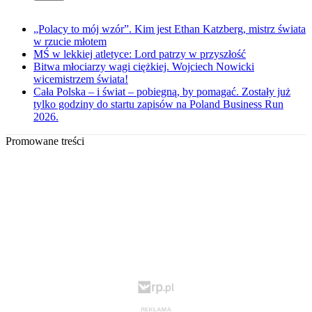
„Polacy to mój wzór”. Kim jest Ethan Katzberg, mistrz świata
w rzucie młotem
MŚ w lekkiej atletyce: Lord patrzy w przyszłość
Bitwa młociarzy wagi ciężkiej. Wojciech Nowicki
wicemistrzem świata!
Cała Polska – i świat – pobiegną, by pomagać. Zostały już
tylko godziny do startu zapisów na Poland Business Run
2026.
Promowane treści