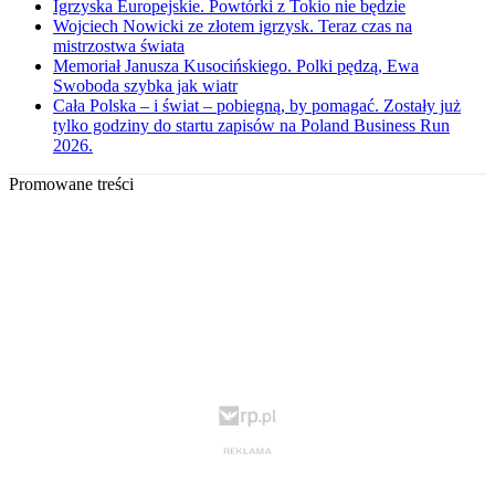
Igrzyska Europejskie. Powtórki z Tokio nie będzie
Wojciech Nowicki ze złotem igrzysk. Teraz czas na
mistrzostwa świata
Memoriał Janusza Kusocińskiego. Polki pędzą, Ewa
Swoboda szybka jak wiatr
Cała Polska – i świat – pobiegną, by pomagać. Zostały już
tylko godziny do startu zapisów na Poland Business Run
2026.
Promowane treści