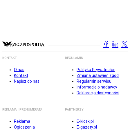
KONTAKT
REGULAMIN
O nas
Polityka Prywatności
Kontakt
Zmiana ustawień zgód
Napisz do nas
Regulamin serwisu
Informacje o nadawcy
Deklaracja dostępności
REKLAMA I PRENUMERATA
PARTNERZY
Reklama
E-kiosk.pl
Ogłoszenia
E-gazety.pl