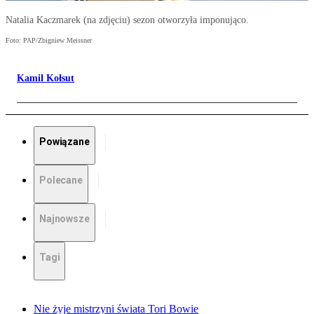
Natalia Kaczmarek (na zdjęciu) sezon otworzyła imponująco.
Foto: PAP/Zbigniew Meissner
Kamil Kołsut
Powiązane
Polecane
Najnowsze
Tagi
Nie żyje mistrzyni świata Tori Bowie