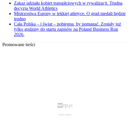
Zakaz udziału kobiet transpłciowych w rywalizacji. Trudna
decyzja World Athletics
Mistrzostwa Europy w lekkiej atletyce. O grad medali będzie
trudno
Cała Polska – i świat – pobiegną, by pomagać. Zostały już
tylko godziny do startu zapisów na Poland Business Run
2026.
Promowane treści