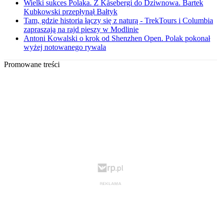
Wielki sukces Polaka. Z Kåsebergi do Dziwnowa. Bartek
Kubkowski przepłynął Bałtyk
Tam, gdzie historia łączy się z naturą - TrekTours i Columbia
zapraszają na rajd pieszy w Modlinie
Antoni Kowalski o krok od Shenzhen Open. Polak pokonał
wyżej notowanego rywala
Promowane treści