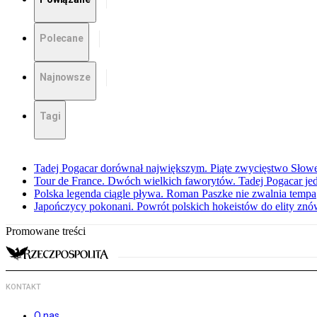
Polecane
Najnowsze
Tagi
Tadej Pogacar dorównał największym. Piąte zwycięstwo Słow
Tour de France. Dwóch wielkich faworytów. Tadej Pogacar jedz
Polska legenda ciągle pływa. Roman Paszke nie zwalnia tempa
Japończycy pokonani. Powrót polskich hokeistów do elity znów 
Promowane treści
KONTAKT
O nas