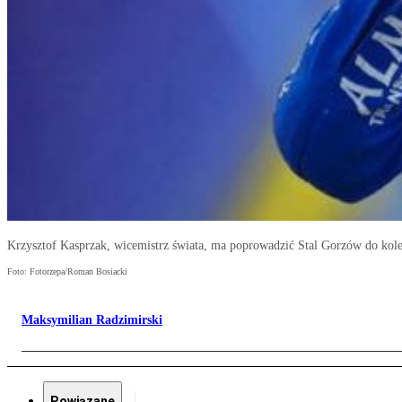
Krzysztof Kasprzak, wicemistrz świata, ma poprowadzić Stal Gorzów do kole
Foto: Fotorzepa/Roman Bosiacki
Maksymilian Radzimirski
Powiązane