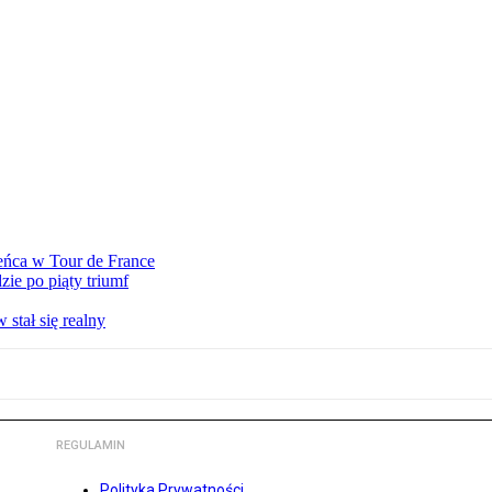
eńca w Tour de France
ie po piąty triumf
stał się realny
REGULAMIN
Polityka Prywatności