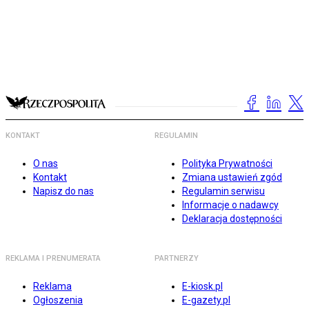
KONTAKT
REGULAMIN
O nas
Polityka Prywatności
Kontakt
Zmiana ustawień zgód
Napisz do nas
Regulamin serwisu
Informacje o nadawcy
Deklaracja dostępności
REKLAMA I PRENUMERATA
PARTNERZY
Reklama
E-kiosk.pl
Ogłoszenia
E-gazety.pl