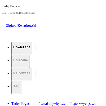
Tadej Pogacar
Foto: REUTERS/Denis Balibouse
Olgierd Kwiatkowski
Powiązane
Polecane
Najnowsze
Tagi
Tadej Pogacar dorównał największym. Piąte zwycięstwo