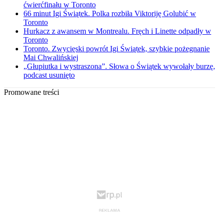
ćwierćfinału w Toronto
66 minut Igi Świątek. Polka rozbiła Viktoriję Golubić w
Toronto
Hurkacz z awansem w Montrealu. Fręch i Linette odpadły w
Toronto
Toronto. Zwycięski powrót Igi Świątek, szybkie pożegnanie
Mai Chwalińskiej
„Głupiutka i wystraszona”. Słowa o Świątek wywołały burzę,
podcast usunięto
Promowane treści