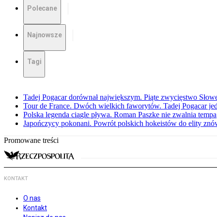
Polecane
Najnowsze
Tagi
Tadej Pogacar dorównał największym. Piąte zwycięstwo Słow
Tour de France. Dwóch wielkich faworytów. Tadej Pogacar jedz
Polska legenda ciągle pływa. Roman Paszke nie zwalnia tempa
Japończycy pokonani. Powrót polskich hokeistów do elity znów 
Promowane treści
KONTAKT
O nas
Kontakt