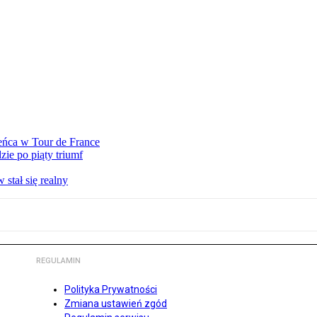
eńca w Tour de France
ie po piąty triumf
stał się realny
REGULAMIN
Polityka Prywatności
Zmiana ustawień zgód