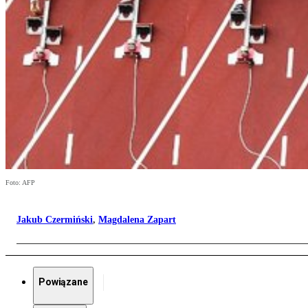
Foto: AFP
Jakub Czermiński
,
Magdalena Zapart
Powiązane