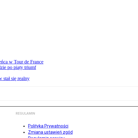
eńca w Tour de France
ie po piąty triumf
stał się realny
REGULAMIN
Polityka Prywatności
Zmiana ustawień zgód