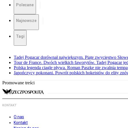
Polecane
Najnowsze
Tagi
Tadej Pogacar dorównał największym. Piąte zwycięstwo Słow
Tour de France. Dwóch wielkich faworytów. Tadej Pogacar jedz
Polska legenda ciągle pływa. Roman Paszke nie zwalnia tempa
Japończycy pokonani. Powrót polskich hokeistów do elity znów 
Promowane treści
KONTAKT
O nas
Kontakt