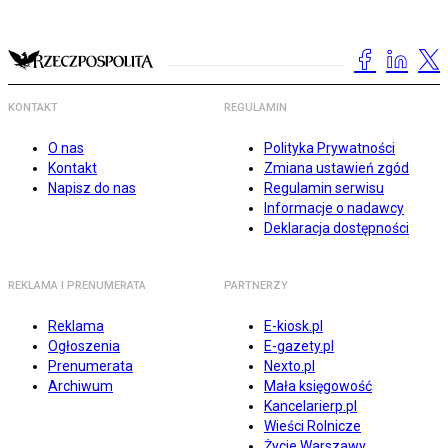
KONTAKT
REGULAMIN
O nas
Polityka Prywatności
Kontakt
Zmiana ustawień zgód
Napisz do nas
Regulamin serwisu
Informacje o nadawcy
Deklaracja dostępności
REKLAMA I PRENUMERATA
PARTNERZY
Reklama
E-kiosk.pl
Ogłoszenia
E-gazety.pl
Prenumerata
Nexto.pl
Archiwum
Mała księgowość
Kancelarierp.pl
Wieści Rolnicze
Życie Warszawy