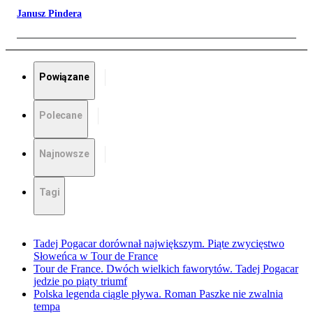
Janusz Pindera
Powiązane
Polecane
Najnowsze
Tagi
Tadej Pogacar dorównał największym. Piąte zwycięstwo
Słoweńca w Tour de France
Tour de France. Dwóch wielkich faworytów. Tadej Pogacar
jedzie po piąty triumf
Polska legenda ciągle pływa. Roman Paszke nie zwalnia
tempa